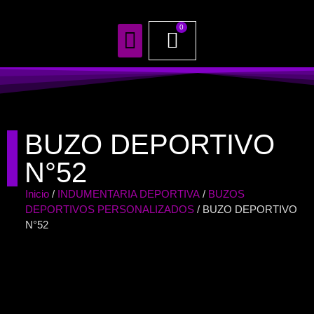
0
TODOS NUESTROS PRODUCTOS
BUZO DEPORTIVO
N°52
Inicio
/
INDUMENTARIA DEPORTIVA
/
BUZOS
DEPORTIVOS PERSONALIZADOS
/ BUZO DEPORTIVO
N°52