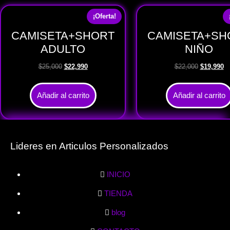
¡Oferta!
CAMISETA+SHORT
CAMISETA+SH
ADULTO
NIÑO
$
25,000
$
22,990
$
22,000
$
19,990
Añadir al carrito
Añadir al carrito
Lideres en Articulos Personalizados
INICIO
TIENDA
blog