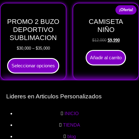
¡Oferta!
PROMO 2 BUZO
CAMISETA
DEPORTIVO
NIÑO
SUBLIMACION
$
12,000
$
9,990
$
30,000
–
$
35,000
Añadir al carrito
Seleccionar opciones
Lideres en Articulos Personalizados
INICIO
TIENDA
blog