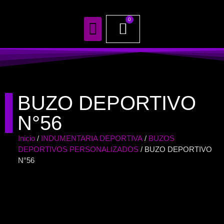
0
TODOS NUESTROS PRODUCTOS
BUZO DEPORTIVO
N°56
Inicio
/
INDUMENTARIA DEPORTIVA
/
BUZOS
DEPORTIVOS PERSONALIZADOS
/ BUZO DEPORTIVO
N°56