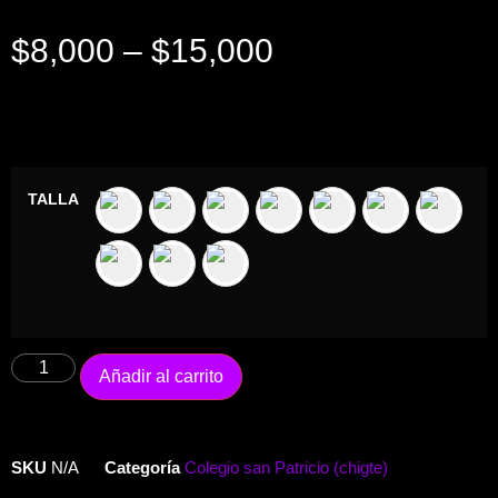
$
8,000
–
$
15,000
TALLA
Añadir al carrito
SKU
N/A
Categoría
Colegio san Patricio (chigte)