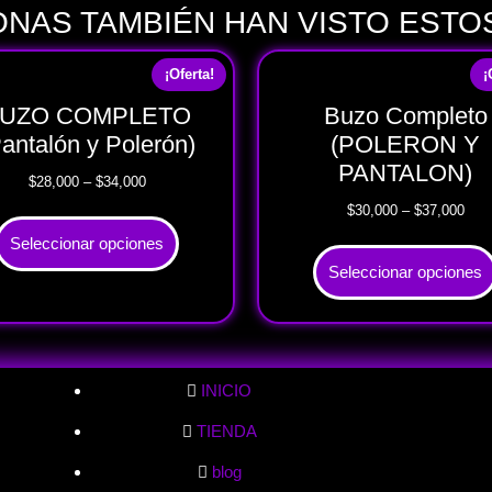
NAS TAMBIÉN HAN VISTO EST
¡Oferta!
¡
UZO COMPLETO
Buzo Completo
antalón y Polerón)
(POLERON Y
PANTALON)
$
28,000
–
$
34,000
$
30,000
–
$
37,000
Seleccionar opciones
Seleccionar opciones
INICIO
TIENDA
blog