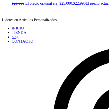
$
25,000
El precio original era: $25,000.
$
22,990
El precio actua
Lideres en Articulos Personalizados
INICIO
TIENDA
blog
CONTACTO