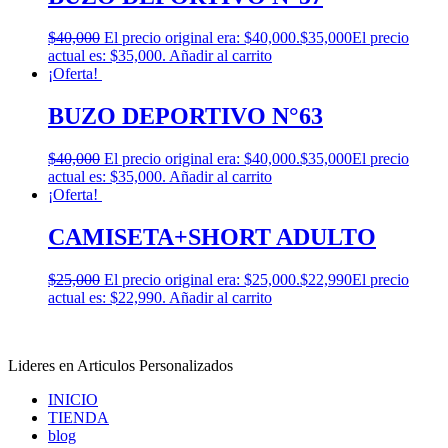
$
40,000
El precio original era: $40,000.
$
35,000
El precio
actual es: $35,000.
Añadir al carrito
¡Oferta!
BUZO DEPORTIVO N°63
$
40,000
El precio original era: $40,000.
$
35,000
El precio
actual es: $35,000.
Añadir al carrito
¡Oferta!
CAMISETA+SHORT ADULTO
$
25,000
El precio original era: $25,000.
$
22,990
El precio
actual es: $22,990.
Añadir al carrito
Lideres en Articulos Personalizados
INICIO
TIENDA
blog