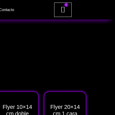
0
Contacto
Flyer 10×14
Flyer 20×14
cm doble
cm 1 cara