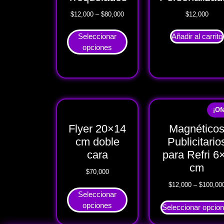
$
12,000
–
$
80,000
$
12,000
Seleccionar
Añadir al carrito
opciones
¡Of
Flyer 20×14
Magnético
cm doble
Publicitario
cara
para Refri 6
cm
$
70,000
$
12,000
–
$
100,00
Seleccionar
opciones
Seleccionar opcio