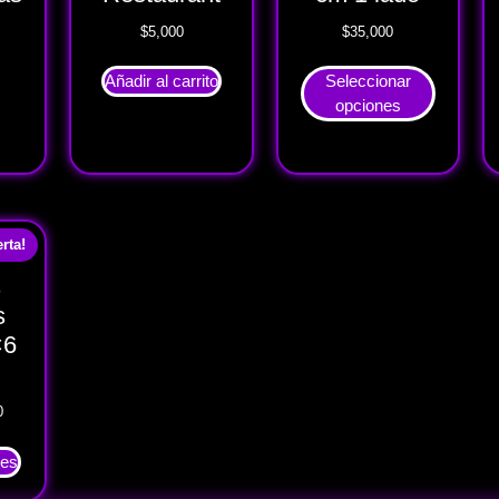
$
5,000
$
35,000
Añadir al carrito
Seleccionar
opciones
erta!
s
s
×6
0
nes